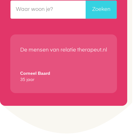
De mensen van relatie therapeut.nl
Corneel Baard
35 jaar