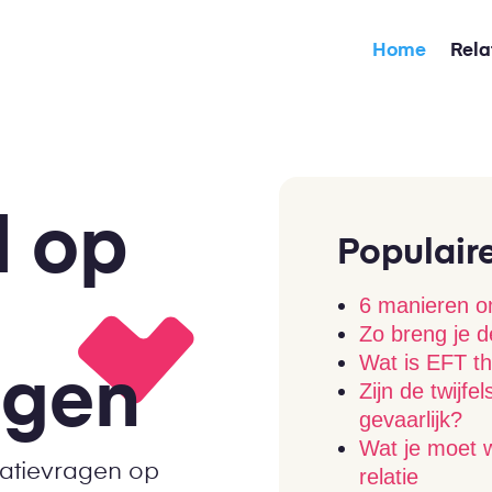
Home
Rela
 op
Populair
6 manieren om
Zo breng je de
Wat is EFT t
agen
Zijn de twijfel
gevaarlijk?
Wat je moet 
latievragen op
relatie