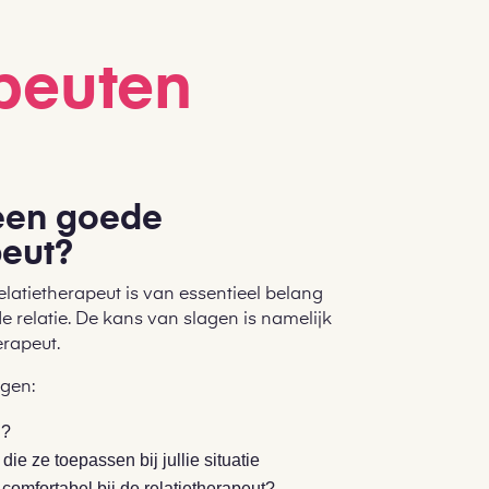
apeuten
 een goede
peut?
elatietherapeut is van essentieel belang
e relatie. De kans van slagen is namelijk
erapeut.
agen:
d?
ie ze toepassen bij jullie situatie
e comfortabel bij de relatietherapeut?