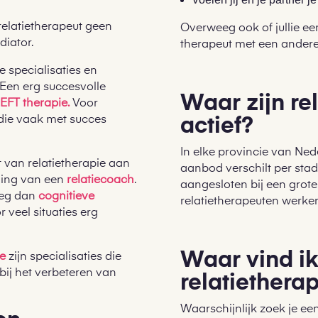
 relatietherapeut geen
Overweeg ook of jullie een
diator.
therapeut met een andere 
e specialisaties en
Een erg succesvolle
Waar zijn re
s
EFT therapie.
Voor
ie vaak met succes
actief?
In elke provincie van Nede
t van relatietherapie aan
aanbod verschilt per stad
ning van een
relatiecoach
.
aangesloten bij een grot
oeg dan
cognitieve
relatietherapeuten werken
r veel situaties erg
Waar vind ik
ie
zijn specialisaties die
bij het verbeteren van
relatiethera
Waarschijnlijk zoek je ee