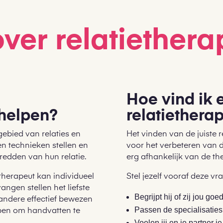
over relatiether
Hoe vind ik
 helpen?
relatiethera
gebied van relaties en
Het vinden van de juiste r
en technieken stellen en
voor het verbeteren van d
 redden van hun relatie.
erg afhankelijk van de th
therapeut kan individueel
Stel jezelf vooraf deze vr
ngen stellen het liefste
Begrijpt hij of zij jou goe
andere effectief bewezen
Passen de specialisaties d
lpen om handvatten te
Voelen jij en je partner j