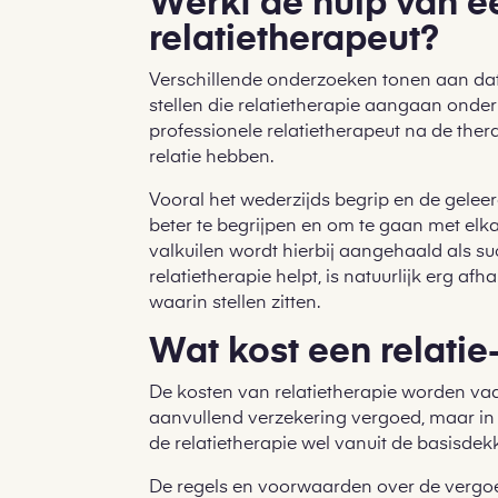
Werkt de hulp van e
relatietherapeut?
Verschillende onderzoeken tonen aan dat
stellen die relatietherapie aangaan onde
professionele relatietherapeut na de ther
relatie hebben.
Vooral het wederzijds begrip en de gele
beter te begrijpen en om te gaan met el
valkuilen wordt hierbij aangehaald als su
relatietherapie helpt, is natuurlijk erg afh
waarin stellen zitten.
Wat kost een relatie
De kosten van relatietherapie worden vaa
aanvullend verzekering vergoed, maar in
de relatietherapie wel vanuit de basisde
De regels en voorwaarden over de vergo