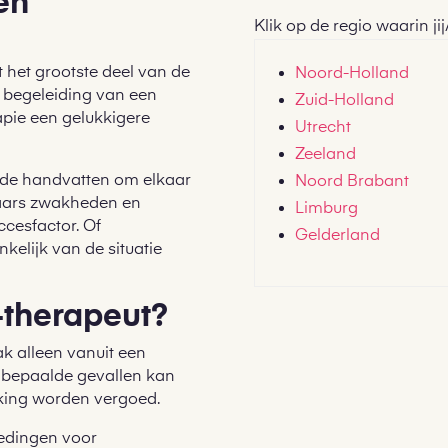
en
Klik op de regio waarin jij
 het grootste deel van de
Noord-Holland
r begeleiding van een
Zuid-Holland
apie een gelukkigere
Utrecht
Zeeland
erde handvatten om elkaar
Noord Brabant
kaars zwakheden en
Limburg
ccesfactor. Of
Gelderland
ankelijk van de situatie
-therapeut?
k alleen vanuit een
 bepaalde gevallen kan
kking worden vergoed.
edingen voor