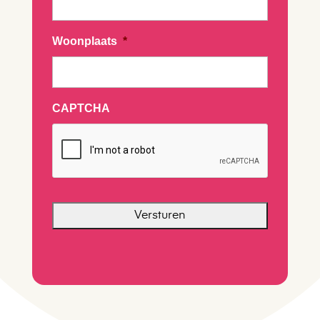
Woonplaats
*
CAPTCHA