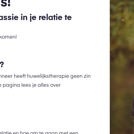
s!
ie in je relatie te
dkomen!
e?
neer heeft huwelijkstherapie geen zin
pagina lees je alles over
elatie en hoe om te gaan met een