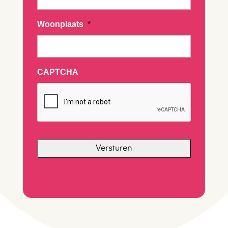
Woonplaats
*
CAPTCHA