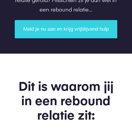
relatie gerold? Misschien zit je dan wel in
een rebound relatie…
Meld je nu aan en krijg vrijblijvend hulp
Dit is waarom jij
in een rebound
relatie zit: