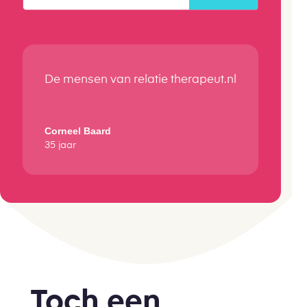
De mensen van relatie therapeut.nl
Corneel Baard
35 jaar
Toch een