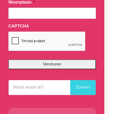
Woonplaats
*
CAPTCHA