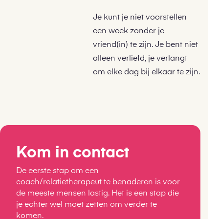
Je kunt je niet voorstellen
een week zonder je
vriend(in) te zijn. Je bent niet
alleen verliefd, je verlangt
om elke dag bij elkaar te zijn.
Kom in contact
De eerste stap om een
coach/relatietherapeut te benaderen is voor
de meeste mensen lastig. Het is een stap die
je echter wel moet zetten om verder te
komen.