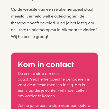
Op de website van een relatietherapeut staat
meestal vermeld welke opleiding(en) de
therapeut heeft gevolgd. Vind je het lastig om
de juiste relatietherapeut in Alkmaar te vinden?
Wij helpen je graag!
Kom in contact
De eerste stap om een
coach/relatietherapeut te benaderen is
voor de meeste mensen lastig. Het is
een stap die je echter wel moet zetten
om verder te komen.
Zet nu jouw eerste stap naar een betere