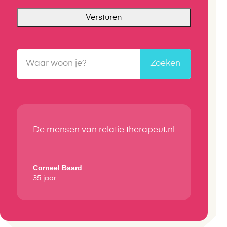
De mensen van relatie therapeut.nl
Corneel Baard
35 jaar